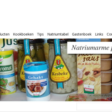
ducten
Kookboeken
Tips
Natriumtabel
Gastenboek
Links
Co