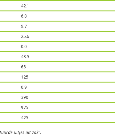
42.1
6.8
9.7
25.6
0.0
43.5
65
125
0.9
390
975
425
tuurde uitjes uit zak"
.