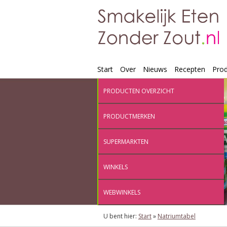
Start
Over
Nieuws
Recepten
Pro
PRODUCTEN OVERZICHT
PRODUCTMERKEN
SUPERMARKTEN
WINKELS
WEBWINKELS
U bent hier:
Start
»
Natriumtabel