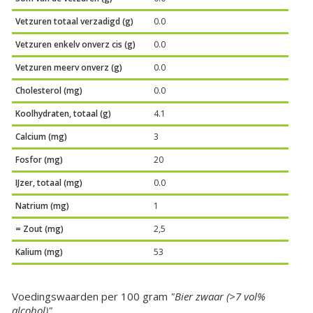
Vetzuren totaal verzadigd (g)
0.0
Vetzuren enkelv onverz cis (g)
0.0
Vetzuren meerv onverz (g)
0.0
Cholesterol (mg)
0.0
Koolhydraten, totaal (g)
4.1
Calcium (mg)
3
Fosfor (mg)
20
IJzer, totaal (mg)
0.0
Natrium (mg)
1
= Zout (mg)
2,5
Kalium (mg)
53
Voedingswaarden per 100 gram
"Bier zwaar (>7 vol%
alcohol)"
.