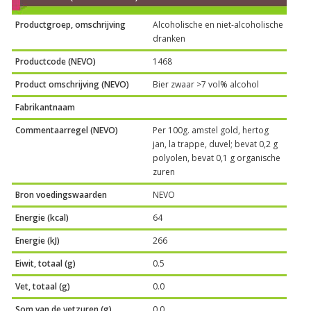
Productgroep, omschrijving
Alcoholische en niet-alcoholische
dranken
Productcode (NEVO)
1468
Product omschrijving (NEVO)
Bier zwaar >7 vol% alcohol
Fabrikantnaam
Commentaarregel (NEVO)
Per 100g. amstel gold, hertog
jan, la trappe, duvel; bevat 0,2 g
polyolen, bevat 0,1 g organische
zuren
Bron voedingswaarden
NEVO
Energie (kcal)
64
Energie (kJ)
266
Eiwit, totaal (g)
0.5
Vet, totaal (g)
0.0
Som van de vetzuren (g)
0.0