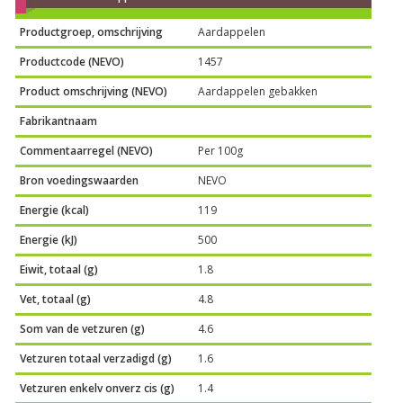
Productgroep, omschrijving
Aardappelen
Productcode (NEVO)
1457
Product omschrijving (NEVO)
Aardappelen gebakken
Fabrikantnaam
Commentaarregel (NEVO)
Per 100g
Bron voedingswaarden
NEVO
Energie (kcal)
119
Energie (kJ)
500
Eiwit, totaal (g)
1.8
Vet, totaal (g)
4.8
Som van de vetzuren (g)
4.6
Vetzuren totaal verzadigd (g)
1.6
Vetzuren enkelv onverz cis (g)
1.4