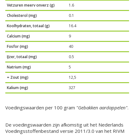
Vetzuren meerv onverz (g)
1.6
Cholesterol (mg)
0.1
Koolhydraten, totaal (g)
16.4
Calcium (mg)
9
Fosfor (mg)
40
IJzer, totaal (mg)
0.5
Natrium (mg)
5
= Zout (mg)
12,5
Kalium (mg)
327
Voedingswaarden per 100 gram
"Gebakken aardappelen"
.
De voedingswaarden zijn afkomstig uit het Nederlands
Voedingsstoffenbestand versie 2011/3.0 van het RIVM