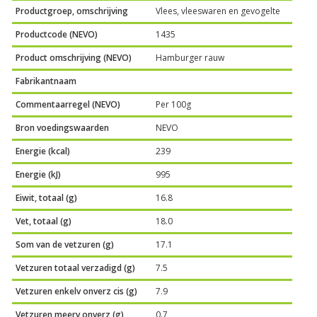
Productgroep, omschrijving
Vlees, vleeswaren en gevogelte
Productcode (NEVO)
1435
Product omschrijving (NEVO)
Hamburger rauw
Fabrikantnaam
Commentaarregel (NEVO)
Per 100g
Bron voedingswaarden
NEVO
Energie (kcal)
239
Energie (kJ)
995
Eiwit, totaal (g)
16.8
Vet, totaal (g)
18.0
Som van de vetzuren (g)
17.1
Vetzuren totaal verzadigd (g)
7.5
Vetzuren enkelv onverz cis (g)
7.9
Vetzuren meerv onverz (g)
0.7