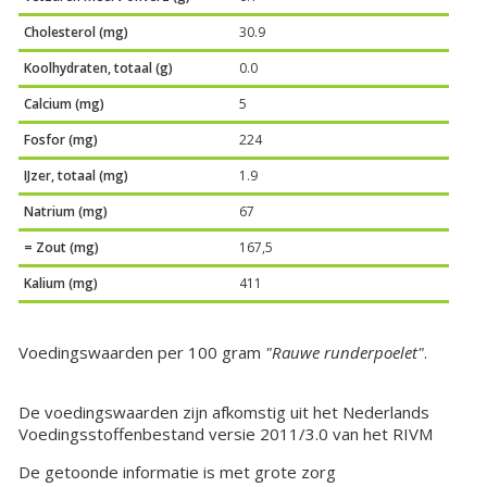
Cholesterol (mg)
30.9
Koolhydraten, totaal (g)
0.0
Calcium (mg)
5
Fosfor (mg)
224
IJzer, totaal (mg)
1.9
Natrium (mg)
67
= Zout (mg)
167,5
Kalium (mg)
411
Voedingswaarden per 100 gram
"Rauwe runderpoelet"
.
De voedingswaarden zijn afkomstig uit het Nederlands
Voedingsstoffenbestand versie 2011/3.0 van het RIVM
De getoonde informatie is met grote zorg