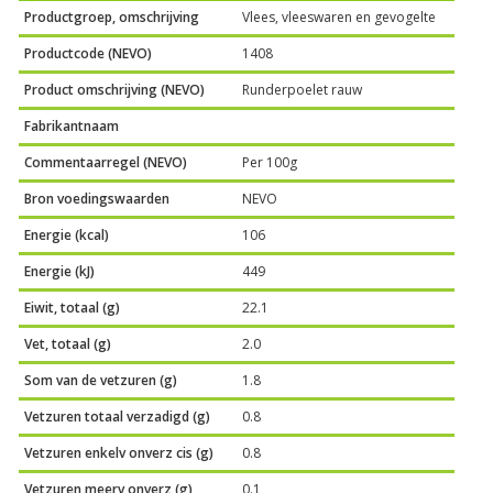
Productgroep, omschrijving
Vlees, vleeswaren en gevogelte
Productcode (NEVO)
1408
Product omschrijving (NEVO)
Runderpoelet rauw
Fabrikantnaam
Commentaarregel (NEVO)
Per 100g
Bron voedingswaarden
NEVO
Energie (kcal)
106
Energie (kJ)
449
Eiwit, totaal (g)
22.1
Vet, totaal (g)
2.0
Som van de vetzuren (g)
1.8
Vetzuren totaal verzadigd (g)
0.8
Vetzuren enkelv onverz cis (g)
0.8
Vetzuren meerv onverz (g)
0.1