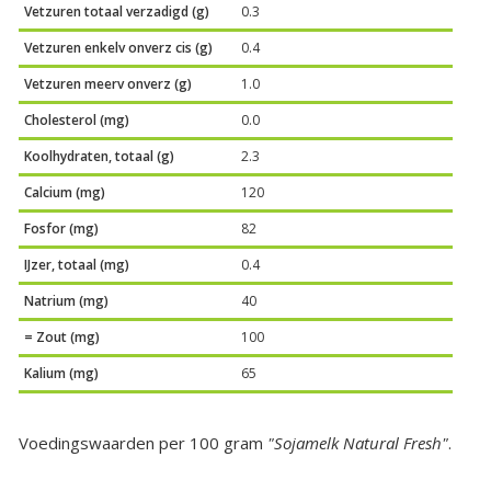
Vetzuren totaal verzadigd (g)
0.3
Vetzuren enkelv onverz cis (g)
0.4
Vetzuren meerv onverz (g)
1.0
Cholesterol (mg)
0.0
Koolhydraten, totaal (g)
2.3
Calcium (mg)
120
Fosfor (mg)
82
IJzer, totaal (mg)
0.4
Natrium (mg)
40
= Zout (mg)
100
Kalium (mg)
65
Voedingswaarden per 100 gram
"Sojamelk Natural Fresh"
.