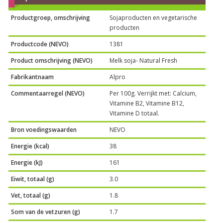
Productgroep, omschrijving
Sojaproducten en vegetarische
producten
Productcode (NEVO)
1381
Product omschrijving (NEVO)
Melk soja- Natural Fresh
Fabrikantnaam
Alpro
Commentaarregel (NEVO)
Per 100g. Verrijkt met: Calcium,
Vitamine B2, Vitamine B12,
Vitamine D totaal.
Bron voedingswaarden
NEVO
Energie (kcal)
38
Energie (kJ)
161
Eiwit, totaal (g)
3.0
Vet, totaal (g)
1.8
Som van de vetzuren (g)
1.7