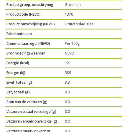
Productgroep, omschrijving
Groenten
Productcode (NEVO)
1370
Product omschrijving (NEVO)
Druivenblad glas
Fabrikantnaam
Commentaarregel (NEVO)
Per 100g
Bron voedingswaarden
NEVO
Energie (kcal)
121
Energie (kJ)
509
Eiwit, totaal (g)
3.3
Vet, totaal (g)
0.0
Som van de vetzuren (g)
0.0
Vetzuren totaal verzadigd (g)
0.0
Vetzuren enkelv onverz cis (g)
0.0
Vetzuren meerv onverz (g)
0.0