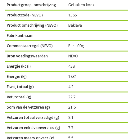
Productgroep, omschrijving
Gebak en koek
Productcode (NEVO)
1365
Product omschrijving (NEVO)
Baklava
Fabrikantnaam
Commentaarregel (NEVO)
Per 100g
Bron voedingswaarden
NEVO
Energie (kcal)
438
Energie (kJ)
1831
Eiwit, totaal (g)
4.2
Vet, totaal (g)
22.7
Som van de vetzuren (g)
21.6
Vetzuren totaal verzadigd (g)
8.1
Vetzuren enkelv onverz cis (g)
7.7
Vetzuren meerv onverz (g)
5.5