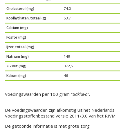
Cholesterol (mg)
74.0
Koolhydraten, totaal (g)
53.7
Calcium (mg)
Fosfor (mg)
IJzer, totaal (mg)
Natrium (mg)
149
= Zout (mg)
372,5
Kalium (mg)
46
Voedingswaarden per 100 gram
"Baklava"
.
De voedingswaarden zijn afkomstig uit het Nederlands
Voedingsstoffenbestand versie 2011/3.0 van het RIVM
De getoonde informatie is met grote zorg