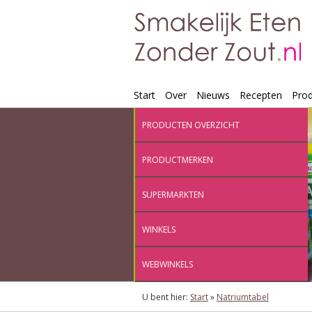
Start
Over
Nieuws
Recepten
Pro
PRODUCTEN OVERZICHT
PRODUCTMERKEN
SUPERMARKTEN
WINKELS
WEBWINKELS
U bent hier:
Start
»
Natriumtabel