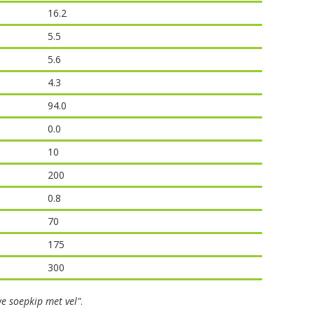
16.2
5.5
5.6
4.3
94.0
0.0
10
200
0.8
70
175
300
e soepkip met vel"
.