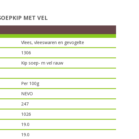
OEPKIP MET VEL
Vlees, vleeswaren en gevogelte
1306
Kip soep- m vel rauw
Per 100g
NEVO
247
1026
19.0
19.0