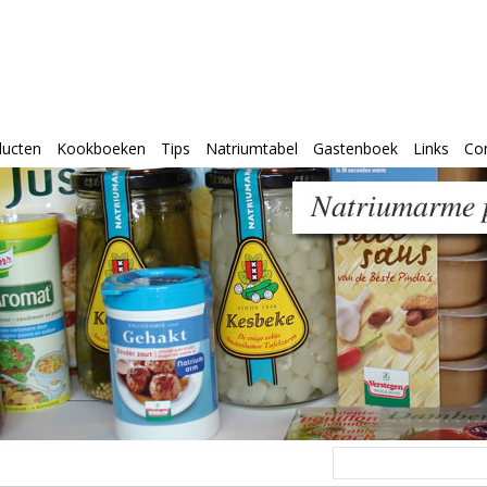
ducten
Kookboeken
Tips
Natriumtabel
Gastenboek
Links
Co