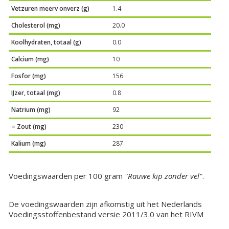
Vetzuren meerv onverz (g)
1.4
Cholesterol (mg)
20.0
Koolhydraten, totaal (g)
0.0
Calcium (mg)
10
Fosfor (mg)
156
IJzer, totaal (mg)
0.8
Natrium (mg)
92
= Zout (mg)
230
Kalium (mg)
287
Voedingswaarden per 100 gram
"Rauwe kip zonder vel"
.
De voedingswaarden zijn afkomstig uit het Nederlands
Voedingsstoffenbestand versie 2011/3.0 van het RIVM