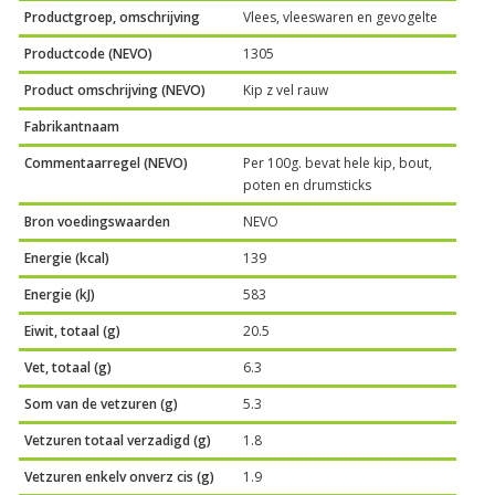
Productgroep, omschrijving
Vlees, vleeswaren en gevogelte
Productcode (NEVO)
1305
Product omschrijving (NEVO)
Kip z vel rauw
Fabrikantnaam
Commentaarregel (NEVO)
Per 100g. bevat hele kip, bout,
poten en drumsticks
Bron voedingswaarden
NEVO
Energie (kcal)
139
Energie (kJ)
583
Eiwit, totaal (g)
20.5
Vet, totaal (g)
6.3
Som van de vetzuren (g)
5.3
Vetzuren totaal verzadigd (g)
1.8
Vetzuren enkelv onverz cis (g)
1.9