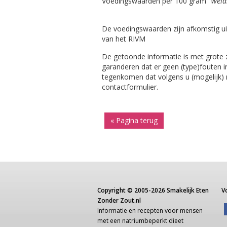
Voedingswaarden per 100 gram
"Weid
De voedingswaarden zijn afkomstig ui
van het RIVM
De getoonde informatie is met grote
garanderen dat er geen (type)fouten i
tegenkomen dat volgens u (mogelijk) ni
contactformulier.
« Pagina terug
Copyright ©
2005-2026
Smakelijk Eten
V
Zonder Zout.nl
Informatie
en recepten voor
mensen
met een
natriumbeperkt dieet