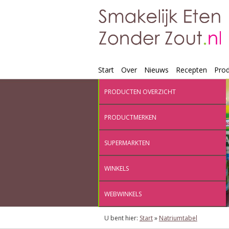
Start
Over
Nieuws
Recepten
Pro
PRODUCTEN OVERZICHT
PRODUCTMERKEN
SUPERMARKTEN
WINKELS
WEBWINKELS
U bent hier:
Start
»
Natriumtabel