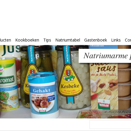
ducten
Kookboeken
Tips
Natriumtabel
Gastenboek
Links
Co