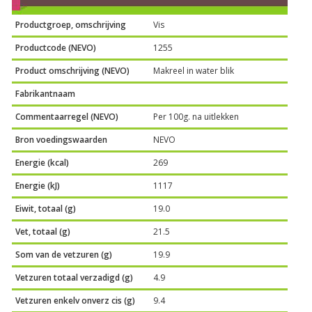
Productgroep, omschrijving
Vis
Productcode (NEVO)
1255
Product omschrijving (NEVO)
Makreel in water blik
Fabrikantnaam
Commentaarregel (NEVO)
Per 100g. na uitlekken
Bron voedingswaarden
NEVO
Energie (kcal)
269
Energie (kJ)
1117
Eiwit, totaal (g)
19.0
Vet, totaal (g)
21.5
Som van de vetzuren (g)
19.9
Vetzuren totaal verzadigd (g)
4.9
Vetzuren enkelv onverz cis (g)
9.4