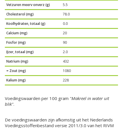
Vetzuren meerv onverz (g)
5.5
Cholesterol (mg)
78.0
Koolhydraten, totaal (g)
0.0
Calcium (mg)
20
Fosfor (mg)
90
IJzer, totaal (mg)
2.0
Natrium (mg)
432
= Zout (mg)
1080
Kalium (mg)
228
Voedingswaarden per 100 gram
"Makreel in water uit
blik"
.
De voedingswaarden zijn afkomstig uit het Nederlands
Voedingsstoffenbestand versie 2011/3.0 van het RIVM