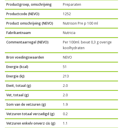
Productgroep, omschrijving
Preparaten
Productcode (NEVO)
1252
Product omschrijving (NEVO)
Nutrison Pre p 100 ml
Fabrikantnaam
Nutricia
Commentaarregel (NEVO)
Per 100ml. bevat 0,3 g overige
koolhydraten
Bron voedingswaarden
NEVO
Energie (kcal)
51
Energie (kJ)
213
Eiwit, totaal (g)
2.0
Vet, totaal (g)
2.0
Som van de vetzuren (g)
1.9
Vetzuren totaal verzadigd (g)
0.2
Vetzuren enkelv onverz cis (g)
1.1