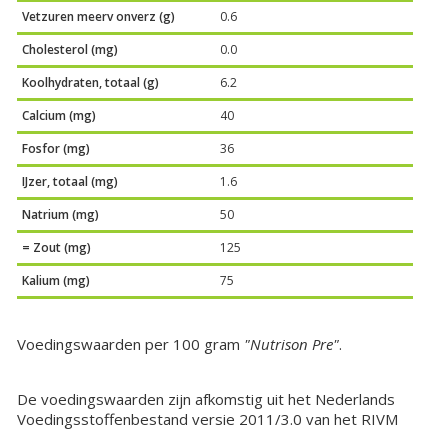
Vetzuren meerv onverz (g)
0.6
Cholesterol (mg)
0.0
Koolhydraten, totaal (g)
6.2
Calcium (mg)
40
Fosfor (mg)
36
IJzer, totaal (mg)
1.6
Natrium (mg)
50
= Zout (mg)
125
Kalium (mg)
75
Voedingswaarden per 100 gram
"Nutrison Pre"
.
De voedingswaarden zijn afkomstig uit het Nederlands
Voedingsstoffenbestand versie 2011/3.0 van het RIVM