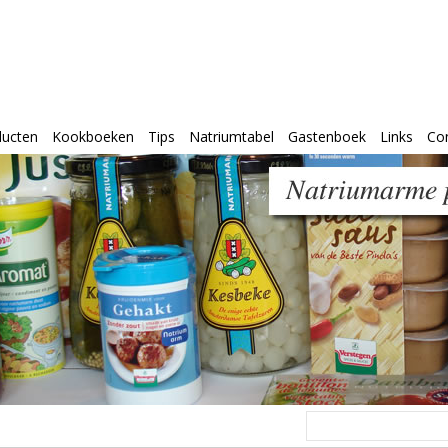
ducten
Kookboeken
Tips
Natriumtabel
Gastenboek
Links
Co