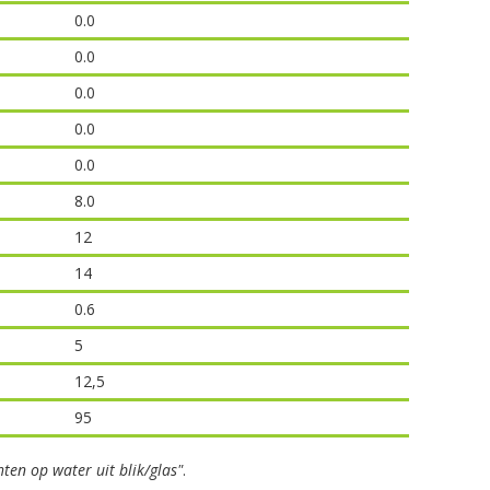
0.0
0.0
0.0
0.0
0.0
8.0
12
14
0.6
5
12,5
95
hten op water uit blik/glas"
.