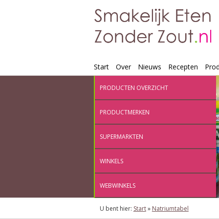
Start
Over
Nieuws
Recepten
Pro
PRODUCTEN OVERZICHT
PRODUCTMERKEN
SUPERMARKTEN
WINKELS
WEBWINKELS
U bent hier:
Start
»
Natriumtabel