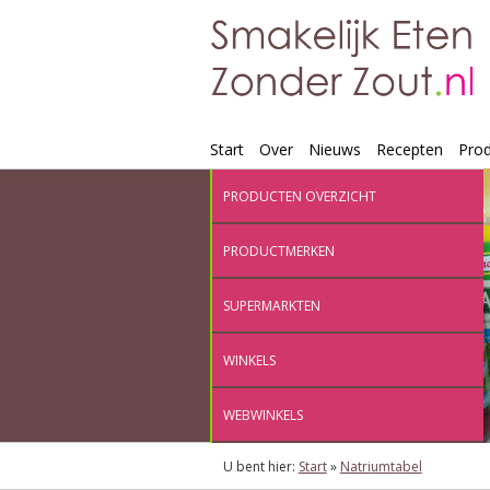
Start
Over
Nieuws
Recepten
Pro
PRODUCTEN OVERZICHT
PRODUCTMERKEN
SUPERMARKTEN
WINKELS
WEBWINKELS
U bent hier:
Start
»
Natriumtabel