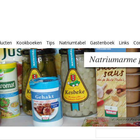
ducten
Kookboeken
Tips
Natriumtabel
Gastenboek
Links
Co