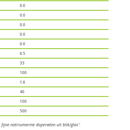
0.0
0.0
0.0
0.0
0.0
6.5
33
100
1.6
40
100
500
a fijne natriumarme doperwten uit blik/glas"
.