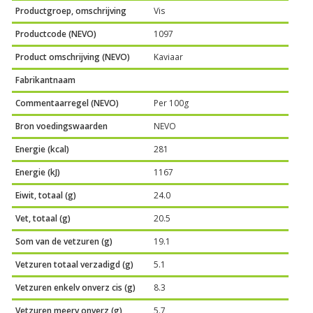
Productgroep, omschrijving
Vis
Productcode (NEVO)
1097
Product omschrijving (NEVO)
Kaviaar
Fabrikantnaam
Commentaarregel (NEVO)
Per 100g
Bron voedingswaarden
NEVO
Energie (kcal)
281
Energie (kJ)
1167
Eiwit, totaal (g)
24.0
Vet, totaal (g)
20.5
Som van de vetzuren (g)
19.1
Vetzuren totaal verzadigd (g)
5.1
Vetzuren enkelv onverz cis (g)
8.3
Vetzuren meerv onverz (g)
5.7