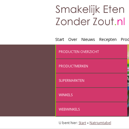
Start
Over
Nieuws
Recepten
Pro
PRODUCTEN OVERZICHT
PRODUCTMERKEN
SUPERMARKTEN
WINKELS
WEBWINKELS
U bent hier:
Start
»
Natriumtabel