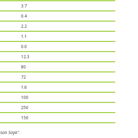
3.7
0.4
2.2
1.1
0.0
12.3
80
72
1.6
100
250
150
ison Soya"
.