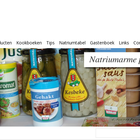
ducten
Kookboeken
Tips
Natriumtabel
Gastenboek
Links
Co