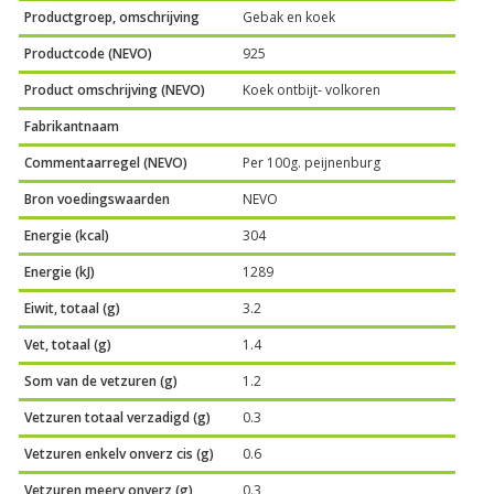
Productgroep, omschrijving
Gebak en koek
Productcode (NEVO)
925
Product omschrijving (NEVO)
Koek ontbijt- volkoren
Fabrikantnaam
Commentaarregel (NEVO)
Per 100g. peijnenburg
Bron voedingswaarden
NEVO
Energie (kcal)
304
Energie (kJ)
1289
Eiwit, totaal (g)
3.2
Vet, totaal (g)
1.4
Som van de vetzuren (g)
1.2
Vetzuren totaal verzadigd (g)
0.3
Vetzuren enkelv onverz cis (g)
0.6
Vetzuren meerv onverz (g)
0.3