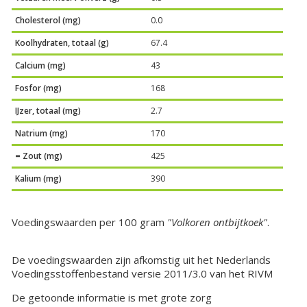
Cholesterol (mg)
0.0
Koolhydraten, totaal (g)
67.4
Calcium (mg)
43
Fosfor (mg)
168
IJzer, totaal (mg)
2.7
Natrium (mg)
170
= Zout (mg)
425
Kalium (mg)
390
Voedingswaarden per 100 gram
"Volkoren ontbijtkoek"
.
De voedingswaarden zijn afkomstig uit het Nederlands
Voedingsstoffenbestand versie 2011/3.0 van het RIVM
De getoonde informatie is met grote zorg