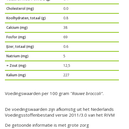
Cholesterol (mg)
0.0
Koolhydraten, totaal (g)
0.8
Calcium (mg)
38
Fosfor (mg)
69
IJzer, totaal (mg)
0.6
Natrium (mg)
5
= Zout (mg)
12,5
Kalium (mg)
227
Voedingswaarden per 100 gram
"Rauwe broccoli"
.
De voedingswaarden zijn afkomstig uit het Nederlands
Voedingsstoffenbestand versie 2011/3.0 van het RIVM
De getoonde informatie is met grote zorg