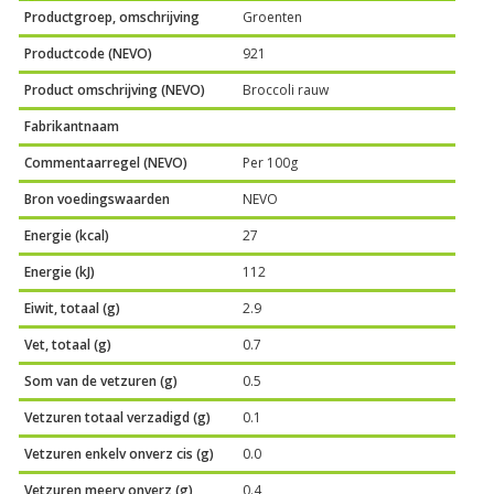
Productgroep, omschrijving
Groenten
Productcode (NEVO)
921
Product omschrijving (NEVO)
Broccoli rauw
Fabrikantnaam
Commentaarregel (NEVO)
Per 100g
Bron voedingswaarden
NEVO
Energie (kcal)
27
Energie (kJ)
112
Eiwit, totaal (g)
2.9
Vet, totaal (g)
0.7
Som van de vetzuren (g)
0.5
Vetzuren totaal verzadigd (g)
0.1
Vetzuren enkelv onverz cis (g)
0.0
Vetzuren meerv onverz (g)
0.4