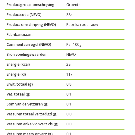
Productgroep, omschrijving
Groenten
Productcode (NEVO)
884
Product omschrijving (NEVO)
Paprika rode rauw
Fabrikantnaam
Commentaarregel (NEVO)
Per 100g
Bron voedingswaarden
NEVO
Energie (kcal)
28
Energie (kJ)
117
Eiwit, totaal (g)
0.8
Vet, totaal (g)
0.1
Som van de vetzuren (g)
0.1
Vetzuren totaal verzadigd (g)
0.0
Vetzuren enkelv onverz cis (g)
0.0
Vetzuren meerv onverz (g)
0.1