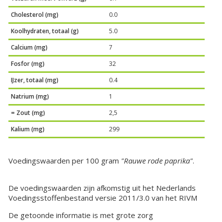
Cholesterol (mg)
0.0
Koolhydraten, totaal (g)
5.0
Calcium (mg)
7
Fosfor (mg)
32
IJzer, totaal (mg)
0.4
Natrium (mg)
1
= Zout (mg)
2,5
Kalium (mg)
299
Voedingswaarden per 100 gram
"Rauwe rode paprika"
.
De voedingswaarden zijn afkomstig uit het Nederlands
Voedingsstoffenbestand versie 2011/3.0 van het RIVM
De getoonde informatie is met grote zorg