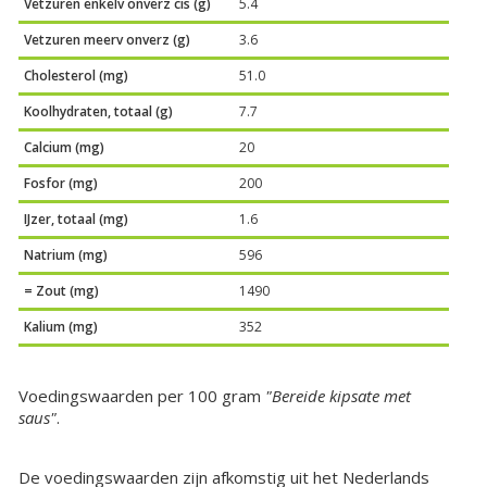
Vetzuren enkelv onverz cis (g)
5.4
Vetzuren meerv onverz (g)
3.6
Cholesterol (mg)
51.0
Koolhydraten, totaal (g)
7.7
Calcium (mg)
20
Fosfor (mg)
200
IJzer, totaal (mg)
1.6
Natrium (mg)
596
= Zout (mg)
1490
Kalium (mg)
352
Voedingswaarden per 100 gram
"Bereide kipsate met
saus"
.
De voedingswaarden zijn afkomstig uit het Nederlands