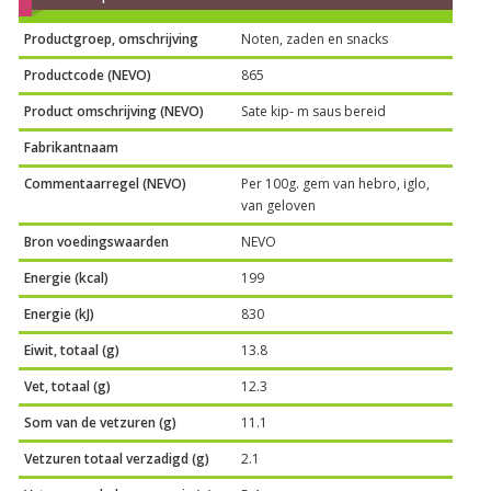
Productgroep, omschrijving
Noten, zaden en snacks
Productcode (NEVO)
865
Product omschrijving (NEVO)
Sate kip- m saus bereid
Fabrikantnaam
Commentaarregel (NEVO)
Per 100g. gem van hebro, iglo,
van geloven
Bron voedingswaarden
NEVO
Energie (kcal)
199
Energie (kJ)
830
Eiwit, totaal (g)
13.8
Vet, totaal (g)
12.3
Som van de vetzuren (g)
11.1
Vetzuren totaal verzadigd (g)
2.1