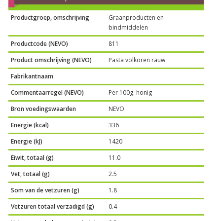
Productgroep, omschrijving
Graanproducten en
bindmiddelen
Productcode (NEVO)
811
Product omschrijving (NEVO)
Pasta volkoren rauw
Fabrikantnaam
Commentaarregel (NEVO)
Per 100g. honig
Bron voedingswaarden
NEVO
Energie (kcal)
336
Energie (kJ)
1420
Eiwit, totaal (g)
11.0
Vet, totaal (g)
2.5
Som van de vetzuren (g)
1.8
Vetzuren totaal verzadigd (g)
0.4