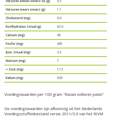
Vetzuren enkelv onverz cis (g)
0.3
Vetzuren meerv onverz (g)
1.1
Cholesterol (mg)
0.0
Koolhydraten, totaal (g)
62.0
Calcium (mg)
40
Fosfor (mg)
405
IJzer, totaal (mg)
3.3
Natrium (mg)
7
= Zout (mg)
17,5
Kalium (mg)
500
Voedingswaarden per 100 gram
"Rauwe volkoren pasta"
.
De voedingswaarden zijn afkomstig uit het Nederlands
Voedingsstoffenbestand versie 2011/3.0 van het RIVM