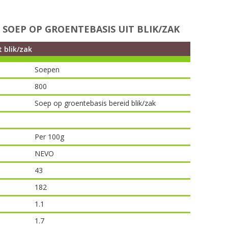
SOEP OP GROENTEBASIS UIT BLIK/ZAK
 blik/zak
Soepen
800
Soep op groentebasis bereid blik/zak
Per 100g
NEVO
43
182
1.1
1.7