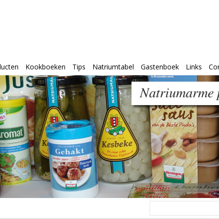
ducten
Kookboeken
Tips
Natriumtabel
Gastenboek
Links
Co