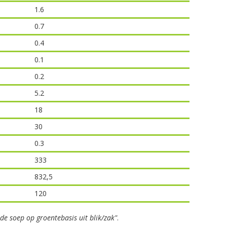
1.6
0.7
0.4
0.1
0.2
5.2
18
30
0.3
333
832,5
120
ide soep op groentebasis uit blik/zak"
.