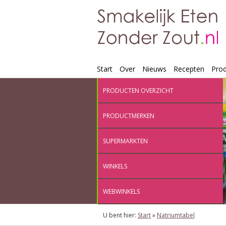
Start
Over
Nieuws
Recepten
Pro
PRODUCTEN OVERZICHT
PRODUCTMERKEN
SUPERMARKTEN
WINKELS
WEBWINKELS
U bent hier:
Start
»
Natriumtabel