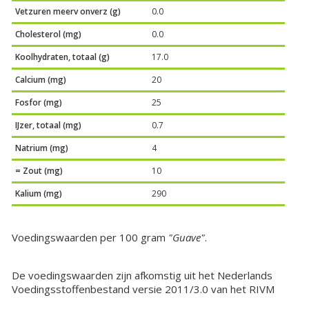
Vetzuren meerv onverz (g)
0.0
Cholesterol (mg)
0.0
Koolhydraten, totaal (g)
17.0
Calcium (mg)
20
Fosfor (mg)
25
IJzer, totaal (mg)
0.7
Natrium (mg)
4
= Zout (mg)
10
Kalium (mg)
290
Voedingswaarden per 100 gram
"Guave"
.
De voedingswaarden zijn afkomstig uit het Nederlands
Voedingsstoffenbestand versie 2011/3.0 van het RIVM