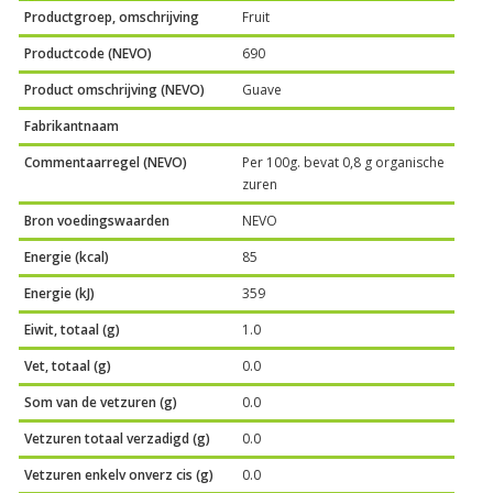
Productgroep, omschrijving
Fruit
Productcode (NEVO)
690
Product omschrijving (NEVO)
Guave
Fabrikantnaam
Commentaarregel (NEVO)
Per 100g. bevat 0,8 g organische
zuren
Bron voedingswaarden
NEVO
Energie (kcal)
85
Energie (kJ)
359
Eiwit, totaal (g)
1.0
Vet, totaal (g)
0.0
Som van de vetzuren (g)
0.0
Vetzuren totaal verzadigd (g)
0.0
Vetzuren enkelv onverz cis (g)
0.0