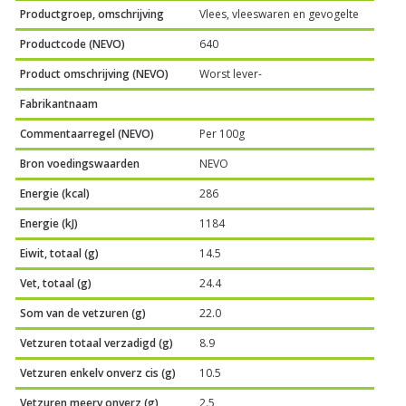
Productgroep, omschrijving
Vlees, vleeswaren en gevogelte
Productcode (NEVO)
640
Product omschrijving (NEVO)
Worst lever-
Fabrikantnaam
Commentaarregel (NEVO)
Per 100g
Bron voedingswaarden
NEVO
Energie (kcal)
286
Energie (kJ)
1184
Eiwit, totaal (g)
14.5
Vet, totaal (g)
24.4
Som van de vetzuren (g)
22.0
Vetzuren totaal verzadigd (g)
8.9
Vetzuren enkelv onverz cis (g)
10.5
Vetzuren meerv onverz (g)
2.5