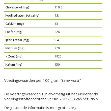
Cholesterol (mg)
110.0
Koolhydraten, totaal (g)
1.8
Calcium (mg)
13
Fosfor (mg)
226
IJzer, totaal (mg)
5.4
Natrium (mg)
770
= Zout (mg)
1925
Kalium (mg)
150
Voedingswaarden per 100 gram
"Leverworst"
.
De voedingswaarden zijn afkomstig uit het Nederlands
Voedingsstoffenbestand versie 2011/3.0 van het RIVM
De getoonde informatie is met grote zorg