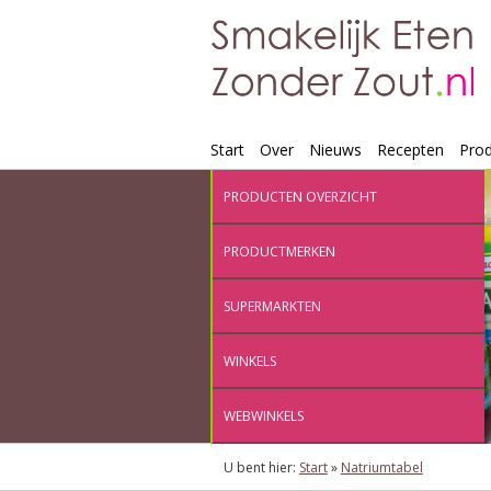
Start
Over
Nieuws
Recepten
Pro
PRODUCTEN OVERZICHT
PRODUCTMERKEN
SUPERMARKTEN
WINKELS
WEBWINKELS
U bent hier:
Start
»
Natriumtabel