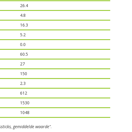
26.4
4.8
16.3
5.2
0.0
60.5
27
150
2.3
612
1530
1048
essticks, gemiddelde waarde"
.