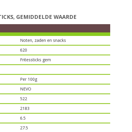
TICKS, GEMIDDELDE WAARDE
Noten, zaden en snacks
620
Fritessticks gem
Per 100g
NEVO
522
2183
6.5
27.5