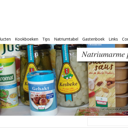
ducten
Kookboeken
Tips
Natriumtabel
Gastenboek
Links
Co