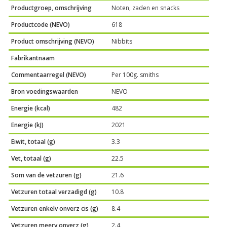
Productgroep, omschrijving
Noten, zaden en snacks
Productcode (NEVO)
618
Product omschrijving (NEVO)
Nibbits
Fabrikantnaam
Commentaarregel (NEVO)
Per 100g. smiths
Bron voedingswaarden
NEVO
Energie (kcal)
482
Energie (kJ)
2021
Eiwit, totaal (g)
3.3
Vet, totaal (g)
22.5
Som van de vetzuren (g)
21.6
Vetzuren totaal verzadigd (g)
10.8
Vetzuren enkelv onverz cis (g)
8.4
Vetzuren meerv onverz (g)
2.4