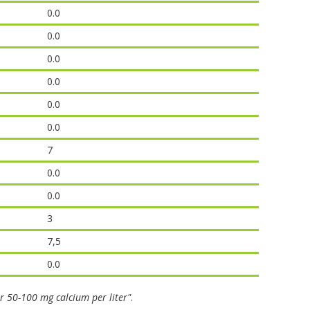
0.0
0.0
0.0
0.0
0.0
0.0
7
0.0
0.0
3
7,5
0.0
r 50-100 mg calcium per liter"
.