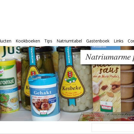
ducten
Kookboeken
Tips
Natriumtabel
Gastenboek
Links
Co