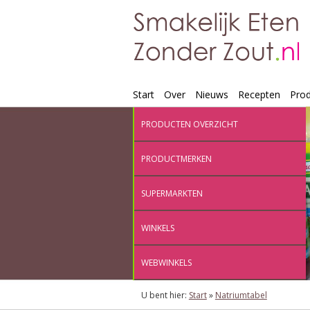
Start
Over
Nieuws
Recepten
Pro
PRODUCTEN OVERZICHT
PRODUCTMERKEN
SUPERMARKTEN
WINKELS
WEBWINKELS
U bent hier:
Start
»
Natriumtabel