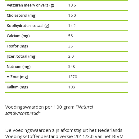
Vetzuren meerv onverz (g)
10.6
Cholesterol (mg)
16.0
Koolhydraten, totaal (g)
14.2
Calcium (mg)
56
Fosfor (mg)
38
IJzer, totaal (mg)
2.0
Natrium (mg)
548
= Zout (mg)
1370
Kalium (mg)
108
Voedingswaarden per 100 gram
"Naturel
sandwichspread"
.
De voedingswaarden zijn afkomstig uit het Nederlands
Voedingsstoffenbestand versie 2011/3.0 van het RIVM