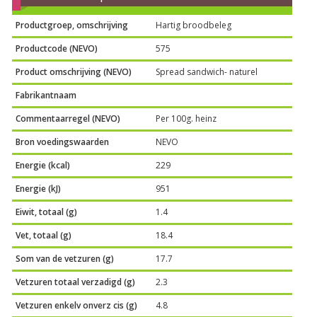
Productgroep, omschrijving
Hartig broodbeleg
Productcode (NEVO)
575
Product omschrijving (NEVO)
Spread sandwich- naturel
Fabrikantnaam
Commentaarregel (NEVO)
Per 100g. heinz
Bron voedingswaarden
NEVO
Energie (kcal)
229
Energie (kJ)
951
Eiwit, totaal (g)
1.4
Vet, totaal (g)
18.4
Som van de vetzuren (g)
17.7
Vetzuren totaal verzadigd (g)
2.3
Vetzuren enkelv onverz cis (g)
4.8