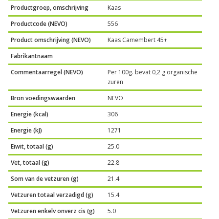
Productgroep, omschrijving
Kaas
Productcode (NEVO)
556
Product omschrijving (NEVO)
Kaas Camembert 45+
Fabrikantnaam
Commentaarregel (NEVO)
Per 100g. bevat 0,2 g organische
zuren
Bron voedingswaarden
NEVO
Energie (kcal)
306
Energie (kJ)
1271
Eiwit, totaal (g)
25.0
Vet, totaal (g)
22.8
Som van de vetzuren (g)
21.4
Vetzuren totaal verzadigd (g)
15.4
Vetzuren enkelv onverz cis (g)
5.0