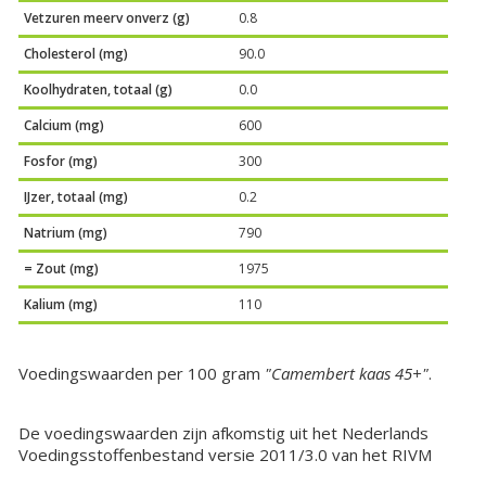
Vetzuren meerv onverz (g)
0.8
Cholesterol (mg)
90.0
Koolhydraten, totaal (g)
0.0
Calcium (mg)
600
Fosfor (mg)
300
IJzer, totaal (mg)
0.2
Natrium (mg)
790
= Zout (mg)
1975
Kalium (mg)
110
Voedingswaarden per 100 gram
"Camembert kaas 45+"
.
De voedingswaarden zijn afkomstig uit het Nederlands
Voedingsstoffenbestand versie 2011/3.0 van het RIVM