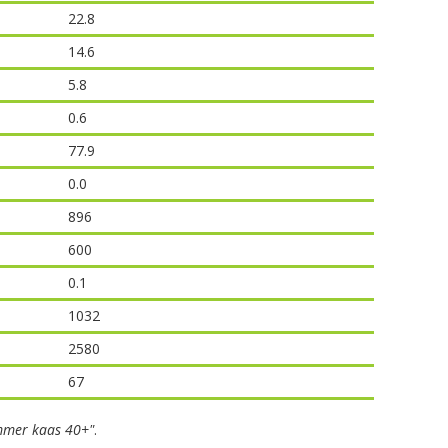
22.8
14.6
5.8
0.6
77.9
0.0
896
600
0.1
1032
2580
67
mer kaas 40+"
.