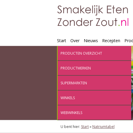
Start
Over
Nieuws
Recepten
Pro
PRODUCTEN OVERZICHT
PRODUCTMERKEN
SUPERMARKTEN
WINKELS
WEBWINKELS
U bent hier:
Start
»
Natriumtabel