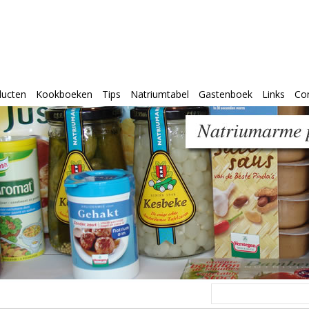
ducten
Kookboeken
Tips
Natriumtabel
Gastenboek
Links
Co