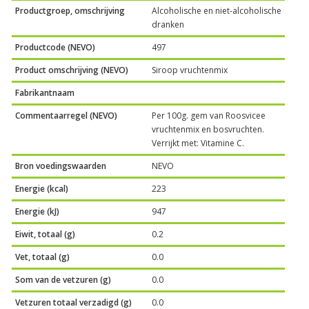
Productgroep, omschrijving
Alcoholische en niet-alcoholische
dranken
Productcode (NEVO)
497
Product omschrijving (NEVO)
Siroop vruchtenmix
Fabrikantnaam
Commentaarregel (NEVO)
Per 100g. gem van Roosvicee
vruchtenmix en bosvruchten.
Verrijkt met: Vitamine C.
Bron voedingswaarden
NEVO
Energie (kcal)
223
Energie (kJ)
947
Eiwit, totaal (g)
0.2
Vet, totaal (g)
0.0
Som van de vetzuren (g)
0.0
Vetzuren totaal verzadigd (g)
0.0