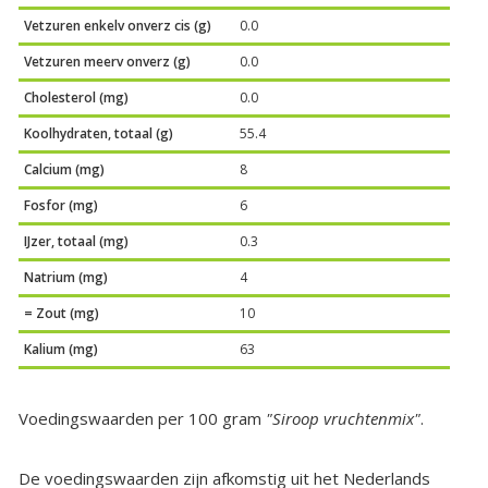
Vetzuren enkelv onverz cis (g)
0.0
Vetzuren meerv onverz (g)
0.0
Cholesterol (mg)
0.0
Koolhydraten, totaal (g)
55.4
Calcium (mg)
8
Fosfor (mg)
6
IJzer, totaal (mg)
0.3
Natrium (mg)
4
= Zout (mg)
10
Kalium (mg)
63
Voedingswaarden per 100 gram
"Siroop vruchtenmix"
.
De voedingswaarden zijn afkomstig uit het Nederlands