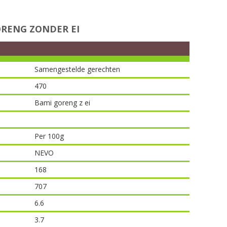
RENG ZONDER EI
Samengestelde gerechten
470
Bami goreng z ei
Per 100g
NEVO
168
707
6.6
3.7