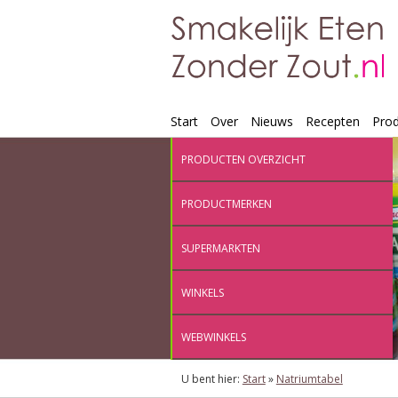
Start
Over
Nieuws
Recepten
Pro
PRODUCTEN OVERZICHT
PRODUCTMERKEN
SUPERMARKTEN
WINKELS
WEBWINKELS
U bent hier:
Start
»
Natriumtabel