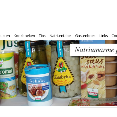
ducten
Kookboeken
Tips
Natriumtabel
Gastenboek
Links
Co