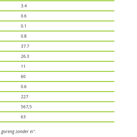
3.4
0.6
0.1
0.8
37.7
26.3
11
60
0.6
227
567,5
63
 goreng zonder ei"
.