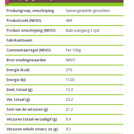
Productgroep, omschrijving
Samengestelde gerechten
Productcode (NEVO)
469
Product omschrijving (NEVO)
Babi pangang z rijst
Fabrikantnaam
Commentaarregel (NEVO)
Per 100g
Bron voedingswaarden
NEVO
Energie (kcal)
270
Energie (kJ)
1120
Eiwit, totaal (g)
12.3
Vet, totaal (g)
22.2
Som van de vetzuren (g)
21.2
Vetzuren totaal verzadigd (g)
8.4
Vetzuren enkelv onverz cis (g)
9.3