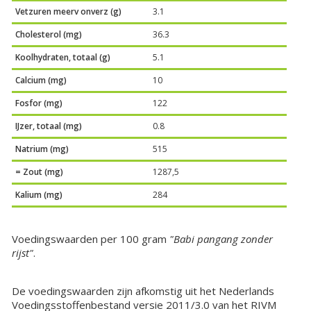
Vetzuren meerv onverz (g)
3.1
Cholesterol (mg)
36.3
Koolhydraten, totaal (g)
5.1
Calcium (mg)
10
Fosfor (mg)
122
IJzer, totaal (mg)
0.8
Natrium (mg)
515
= Zout (mg)
1287,5
Kalium (mg)
284
Voedingswaarden per 100 gram
"Babi pangang zonder
rijst"
.
De voedingswaarden zijn afkomstig uit het Nederlands
Voedingsstoffenbestand versie 2011/3.0 van het RIVM