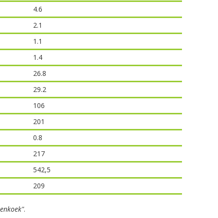
4.6
2.1
1.1
1.4
26.8
29.2
106
201
0.8
217
542,5
209
enkoek"
.