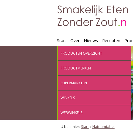
Start
Over
Nieuws
Recepten
Pro
PRODUCTEN OVERZICHT
PRODUCTMERKEN
SUPERMARKTEN
WINKELS
WEBWINKELS
U bent hier:
Start
»
Natriumtabel