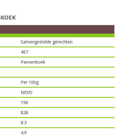
NKOEK
Samengestelde gerechten
467
Pannenkoek
Per 100g
NEVO
196
826
8.3
4.9