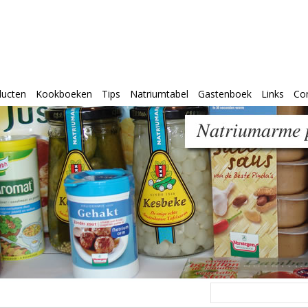
ducten
Kookboeken
Tips
Natriumtabel
Gastenboek
Links
Co