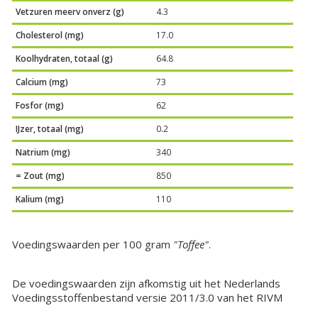
Vetzuren meerv onverz (g)
4.3
Cholesterol (mg)
17.0
Koolhydraten, totaal (g)
64.8
Calcium (mg)
73
Fosfor (mg)
62
IJzer, totaal (mg)
0.2
Natrium (mg)
340
= Zout (mg)
850
Kalium (mg)
110
Voedingswaarden per 100 gram
"Toffee"
.
De voedingswaarden zijn afkomstig uit het Nederlands
Voedingsstoffenbestand versie 2011/3.0 van het RIVM