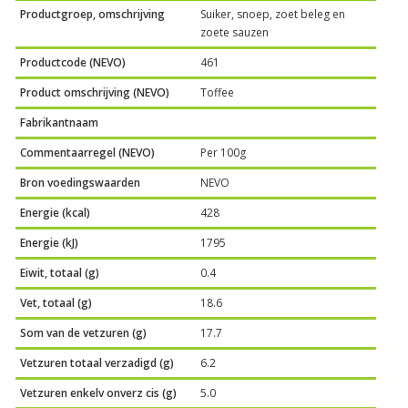
Productgroep, omschrijving
Suiker, snoep, zoet beleg en
zoete sauzen
Productcode (NEVO)
461
Product omschrijving (NEVO)
Toffee
Fabrikantnaam
Commentaarregel (NEVO)
Per 100g
Bron voedingswaarden
NEVO
Energie (kcal)
428
Energie (kJ)
1795
Eiwit, totaal (g)
0.4
Vet, totaal (g)
18.6
Som van de vetzuren (g)
17.7
Vetzuren totaal verzadigd (g)
6.2
Vetzuren enkelv onverz cis (g)
5.0