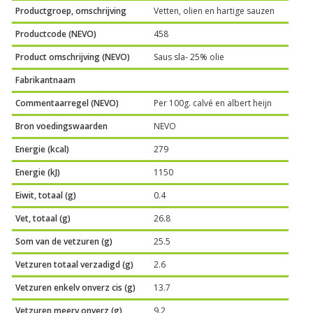
Productgroep, omschrijving
Vetten, olien en hartige sauzen
Productcode (NEVO)
458
Product omschrijving (NEVO)
Saus sla- 25% olie
Fabrikantnaam
Commentaarregel (NEVO)
Per 100g. calvé en albert heijn
Bron voedingswaarden
NEVO
Energie (kcal)
279
Energie (kJ)
1150
Eiwit, totaal (g)
0.4
Vet, totaal (g)
26.8
Som van de vetzuren (g)
25.5
Vetzuren totaal verzadigd (g)
2.6
Vetzuren enkelv onverz cis (g)
13.7
Vetzuren meerv onverz (g)
9.2