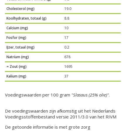
Cholesterol (mg)
19.0
Koolhydraten, totaal (g)
8.8
Calcium (mg)
10
Fosfor (mg)
17
IJzer, totaal (mg)
0.2
Natrium (mg)
678
= Zout (mg)
1695
Kalium (mg)
37
Voedingswaarden per 100 gram
"Slasaus (25% olie)"
.
De voedingswaarden zijn afkomstig uit het Nederlands
Voedingsstoffenbestand versie 2011/3.0 van het RIVM
De getoonde informatie is met grote zorg