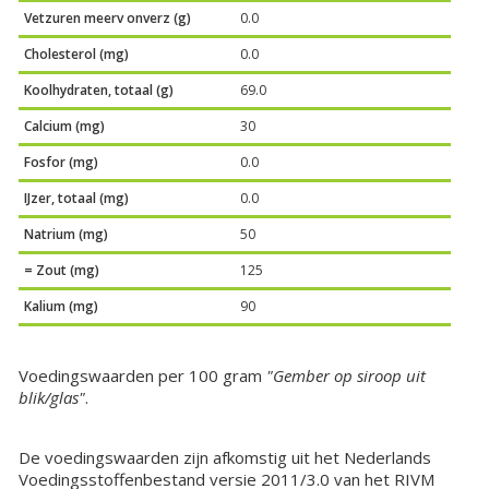
Vetzuren meerv onverz (g)
0.0
Cholesterol (mg)
0.0
Koolhydraten, totaal (g)
69.0
Calcium (mg)
30
Fosfor (mg)
0.0
IJzer, totaal (mg)
0.0
Natrium (mg)
50
= Zout (mg)
125
Kalium (mg)
90
Voedingswaarden per 100 gram
"Gember op siroop uit
blik/glas"
.
De voedingswaarden zijn afkomstig uit het Nederlands
Voedingsstoffenbestand versie 2011/3.0 van het RIVM