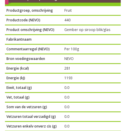
Productgroep, omschrijving
Fruit
Productcode (NEVO)
440
Product omschrijving (NEVO)
Gember op siroop blik/glas
Fabrikantnaam
Commentaarregel (NEVO)
Per 100g
Bron voedingswaarden
NEVO
Energie (kcal)
281
Energie (kJ)
1193
Eiwit, totaal (g)
0.0
Vet, totaal (g)
0.0
Som van de vetzuren (g)
0.0
Vetzuren totaal verzadigd (g)
0.0
Vetzuren enkelv onverz cis (g)
0.0