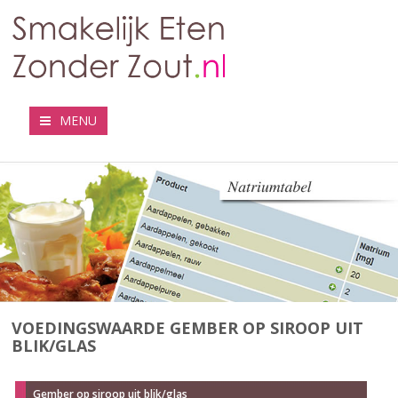
MENU
VOEDINGSWAARDE GEMBER OP SIROOP UIT
BLIK/GLAS
Gember op siroop uit blik/glas