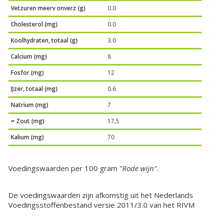
Vetzuren meerv onverz (g)
0.0
Cholesterol (mg)
0.0
Koolhydraten, totaal (g)
3.0
Calcium (mg)
8
Fosfor (mg)
12
IJzer, totaal (mg)
0.6
Natrium (mg)
7
= Zout (mg)
17,5
Kalium (mg)
70
Voedingswaarden per 100 gram
"Rode wijn"
.
De voedingswaarden zijn afkomstig uit het Nederlands
Voedingsstoffenbestand versie 2011/3.0 van het RIVM