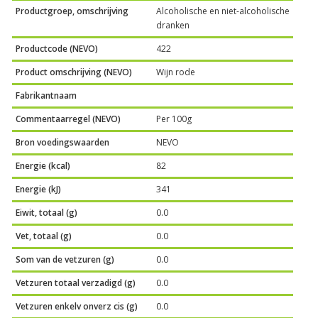
Productgroep, omschrijving
Alcoholische en niet-alcoholische
dranken
Productcode (NEVO)
422
Product omschrijving (NEVO)
Wijn rode
Fabrikantnaam
Commentaarregel (NEVO)
Per 100g
Bron voedingswaarden
NEVO
Energie (kcal)
82
Energie (kJ)
341
Eiwit, totaal (g)
0.0
Vet, totaal (g)
0.0
Som van de vetzuren (g)
0.0
Vetzuren totaal verzadigd (g)
0.0
Vetzuren enkelv onverz cis (g)
0.0