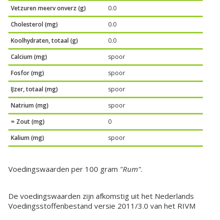
Vetzuren meerv onverz (g)
0.0
Cholesterol (mg)
0.0
Koolhydraten, totaal (g)
0.0
Calcium (mg)
spoor
Fosfor (mg)
spoor
IJzer, totaal (mg)
spoor
Natrium (mg)
spoor
= Zout (mg)
0
Kalium (mg)
spoor
Voedingswaarden per 100 gram
"Rum"
.
De voedingswaarden zijn afkomstig uit het Nederlands
Voedingsstoffenbestand versie 2011/3.0 van het RIVM