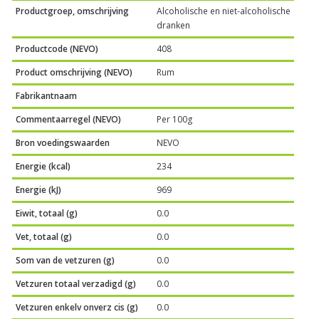
Productgroep, omschrijving
Alcoholische en niet-alcoholische
dranken
Productcode (NEVO)
408
Product omschrijving (NEVO)
Rum
Fabrikantnaam
Commentaarregel (NEVO)
Per 100g
Bron voedingswaarden
NEVO
Energie (kcal)
234
Energie (kJ)
969
Eiwit, totaal (g)
0.0
Vet, totaal (g)
0.0
Som van de vetzuren (g)
0.0
Vetzuren totaal verzadigd (g)
0.0
Vetzuren enkelv onverz cis (g)
0.0