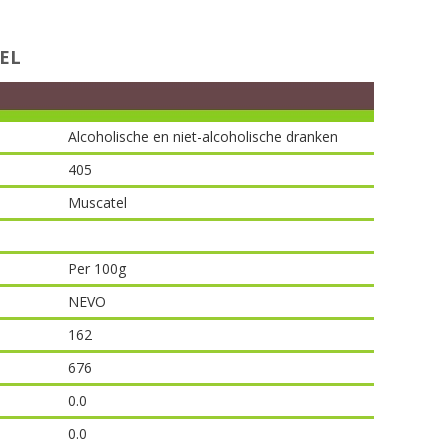
EL
Alcoholische en niet-alcoholische dranken
405
Muscatel
Per 100g
NEVO
162
676
0.0
0.0