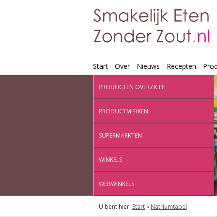
Start
Over
Nieuws
Recepten
Pro
PRODUCTEN OVERZICHT
PRODUCTMERKEN
SUPERMARKTEN
WINKELS
WEBWINKELS
U bent hier:
Start
»
Natriumtabel