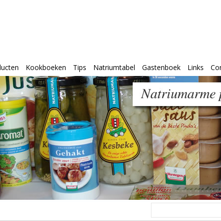
ducten
Kookboeken
Tips
Natriumtabel
Gastenboek
Links
Co