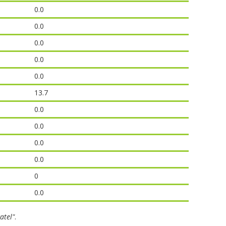
0.0
0.0
0.0
0.0
0.0
13.7
0.0
0.0
0.0
0.0
0
0.0
atel"
.