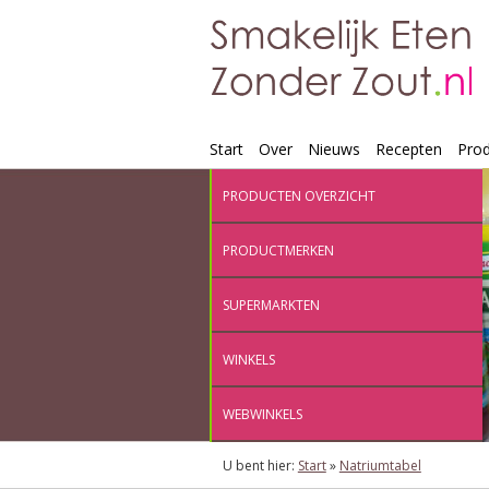
Start
Over
Nieuws
Recepten
Pro
PRODUCTEN OVERZICHT
PRODUCTMERKEN
SUPERMARKTEN
WINKELS
WEBWINKELS
U bent hier:
Start
»
Natriumtabel