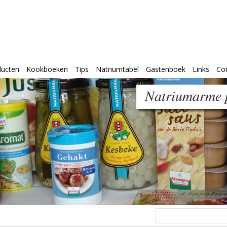
ducten
Kookboeken
Tips
Natriumtabel
Gastenboek
Links
Co