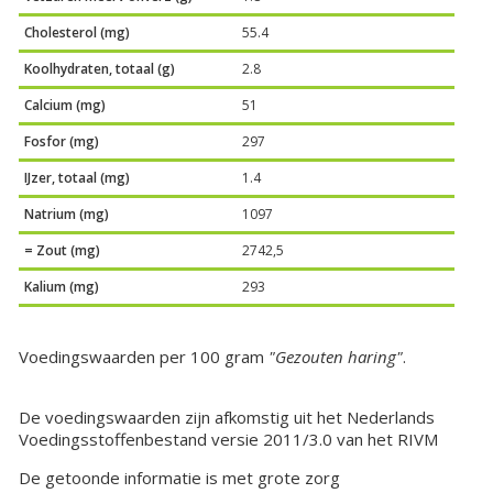
Cholesterol (mg)
55.4
Koolhydraten, totaal (g)
2.8
Calcium (mg)
51
Fosfor (mg)
297
IJzer, totaal (mg)
1.4
Natrium (mg)
1097
= Zout (mg)
2742,5
Kalium (mg)
293
Voedingswaarden per 100 gram
"Gezouten haring"
.
De voedingswaarden zijn afkomstig uit het Nederlands
Voedingsstoffenbestand versie 2011/3.0 van het RIVM
De getoonde informatie is met grote zorg