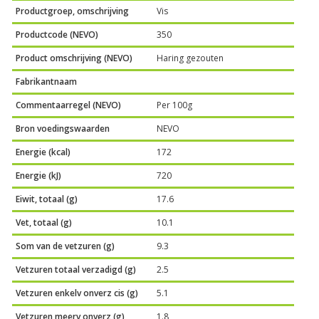
Productgroep, omschrijving
Vis
Productcode (NEVO)
350
Product omschrijving (NEVO)
Haring gezouten
Fabrikantnaam
Commentaarregel (NEVO)
Per 100g
Bron voedingswaarden
NEVO
Energie (kcal)
172
Energie (kJ)
720
Eiwit, totaal (g)
17.6
Vet, totaal (g)
10.1
Som van de vetzuren (g)
9.3
Vetzuren totaal verzadigd (g)
2.5
Vetzuren enkelv onverz cis (g)
5.1
Vetzuren meerv onverz (g)
1.8