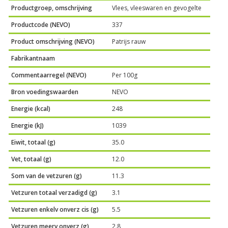
Productgroep, omschrijving
Vlees, vleeswaren en gevogelte
Productcode (NEVO)
337
Product omschrijving (NEVO)
Patrijs rauw
Fabrikantnaam
Commentaarregel (NEVO)
Per 100g
Bron voedingswaarden
NEVO
Energie (kcal)
248
Energie (kJ)
1039
Eiwit, totaal (g)
35.0
Vet, totaal (g)
12.0
Som van de vetzuren (g)
11.3
Vetzuren totaal verzadigd (g)
3.1
Vetzuren enkelv onverz cis (g)
5.5
Vetzuren meerv onverz (g)
2.8