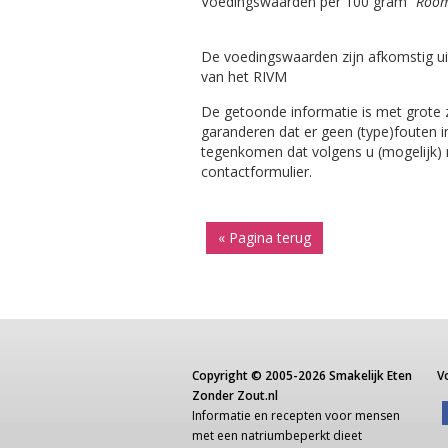
Voedingswaarden per 100 gram
"Room
De voedingswaarden zijn afkomstig ui
van het RIVM
De getoonde informatie is met grote
garanderen dat er geen (type)fouten i
tegenkomen dat volgens u (mogelijk) ni
contactformulier.
« Pagina terug
Copyright ©
2005-2026
Smakelijk Eten
V
Zonder Zout.nl
Informatie
en recepten voor
mensen
met een
natriumbeperkt dieet