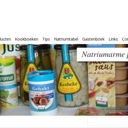
ducten
Kookboeken
Tips
Natriumtabel
Gastenboek
Links
Co