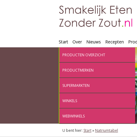
Start
Over
Nieuws
Recepten
Pro
PRODUCTEN OVERZICHT
PRODUCTMERKEN
SUPERMARKTEN
WINKELS
WEBWINKELS
U bent hier:
Start
»
Natriumtabel