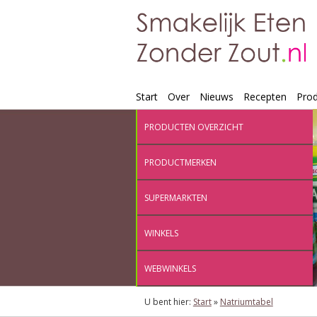
Start
Over
Nieuws
Recepten
Pro
PRODUCTEN OVERZICHT
PRODUCTMERKEN
SUPERMARKTEN
WINKELS
WEBWINKELS
U bent hier:
Start
»
Natriumtabel