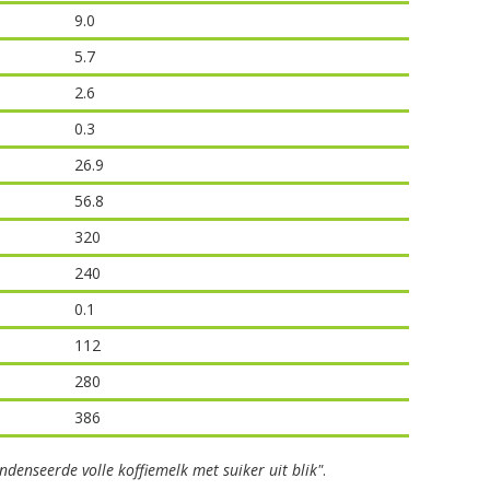
9.0
5.7
2.6
0.3
26.9
56.8
320
240
0.1
112
280
386
ndenseerde volle koffiemelk met suiker uit blik"
.