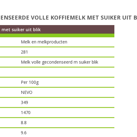
SEERDE VOLLE KOFFIEMELK MET SUIKER UIT B
met suiker uit blik
Melk en melkproducten
281
Melk volle gecondenseerd m suiker blik
Per 100g
NEVO
349
1470
8.8
9.6