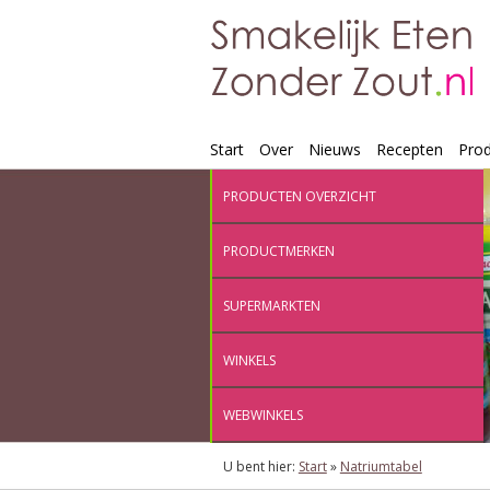
Start
Over
Nieuws
Recepten
Pro
PRODUCTEN OVERZICHT
PRODUCTMERKEN
SUPERMARKTEN
WINKELS
WEBWINKELS
U bent hier:
Start
»
Natriumtabel