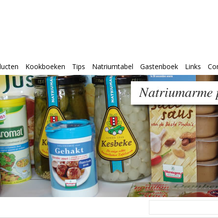
ducten
Kookboeken
Tips
Natriumtabel
Gastenboek
Links
Co