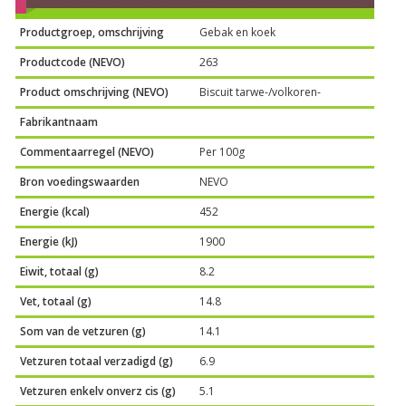
Productgroep, omschrijving
Gebak en koek
Productcode (NEVO)
263
Product omschrijving (NEVO)
Biscuit tarwe-/volkoren-
Fabrikantnaam
Commentaarregel (NEVO)
Per 100g
Bron voedingswaarden
NEVO
Energie (kcal)
452
Energie (kJ)
1900
Eiwit, totaal (g)
8.2
Vet, totaal (g)
14.8
Som van de vetzuren (g)
14.1
Vetzuren totaal verzadigd (g)
6.9
Vetzuren enkelv onverz cis (g)
5.1