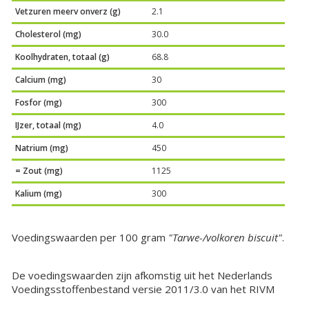
Vetzuren meerv onverz (g)
2.1
Cholesterol (mg)
30.0
Koolhydraten, totaal (g)
68.8
Calcium (mg)
30
Fosfor (mg)
300
IJzer, totaal (mg)
4.0
Natrium (mg)
450
= Zout (mg)
1125
Kalium (mg)
300
Voedingswaarden per 100 gram
"Tarwe-/volkoren biscuit"
.
De voedingswaarden zijn afkomstig uit het Nederlands
Voedingsstoffenbestand versie 2011/3.0 van het RIVM