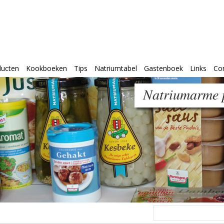
ducten
Kookboeken
Tips
Natriumtabel
Gastenboek
Links
Co