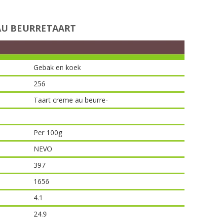
AU BEURRETAART
Gebak en koek
256
Taart creme au beurre-
Per 100g
NEVO
397
1656
4.1
24.9