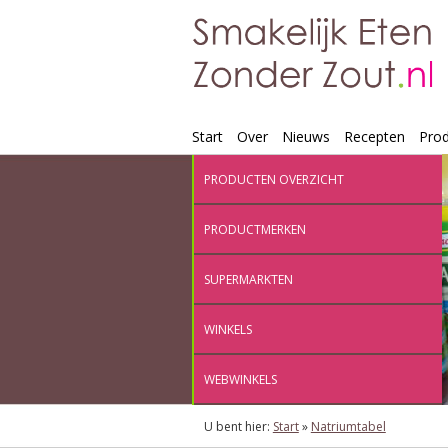
Start
Over
Nieuws
Recepten
Pro
PRODUCTEN OVERZICHT
PRODUCTMERKEN
SUPERMARKTEN
WINKELS
WEBWINKELS
U bent hier:
Start
»
Natriumtabel