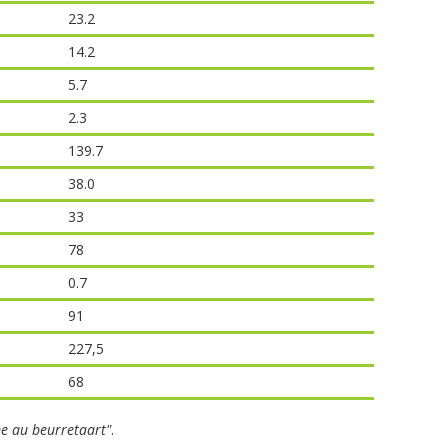
23.2
14.2
5.7
2.3
139.7
38.0
33
78
0.7
91
227,5
68
e au beurretaart"
.