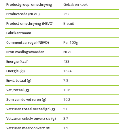
Productgroep, omschrijving
Gebak en koek
Productcode (NEVO)
252
Product omschrijving (NEVO)
Biscuit
Fabrikantnaam
Commentaarregel (NEVO)
Per 100g
Bron voedingswaarden
NEVO
Energie (kcal)
433
Energie (kJ)
1824
Eiwit, totaal (g)
7.8
Vet, totaal (g)
10.8
Som van de vetzuren (g)
10.2
Vetzuren totaal verzadigd (g)
5.0
Vetzuren enkelv onverz cis (g)
3.7
Vetzuren meerv onverz (g)
1.5